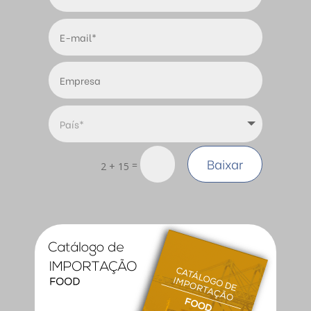
Baixar
=
2 + 15